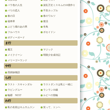
バラ色の人生
波乱万丈ミスキムの10億作り
パリの恋人
不良カップル
春の日
春のワルツ
福寿草
復活
ぶどう畑のあの男
冬鳥
フルハウス
ポセイドン
ボディーガード
ま行
魔王
マジック
メイクイーン
明朗少女成功記
メリーゴーランド
や行
四姉妹物語
ら行
ラスト・スキャンダル
ラストダンスは私と一緒に
ラビングユー
ランラン18歳
輪廻 NEXT
ルビーの指輪
わ行
私の名前はキムサムスン
笑って、トンヘ