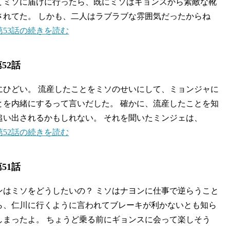
てミソに届けに行ったら、既にミソはギョンスから素敵な靴
されてた。 しかも、二人はラブラブな雰囲気だったからね
53話の続きを読む
52話
にひどい。 流産したことをミソのせいにして、ミョンジャに
とを内緒にするって言いだした。 確かに、流産したことを知
追い出されるかもしれない。 それを聞いたミンジェは、
52話の続きを読む
51話
ンはミソをどうしたいの？ ミソはナヨンに仕事で逆らうこと
ら、仁川に行くように言われてブレーキが利かないとも知ら
しまったよ。 ちょうど乗る前にギョンスに会って楽しそう