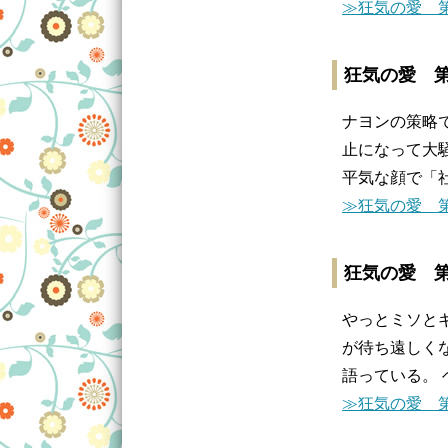
≫狂気の愛 第
狂気の愛 第
ナヨンの策略
止になって大
平気な顔で「
≫狂気の愛 第
狂気の愛 第
やっとミソと
が待ち遠しく
語っている。
≫狂気の愛 第