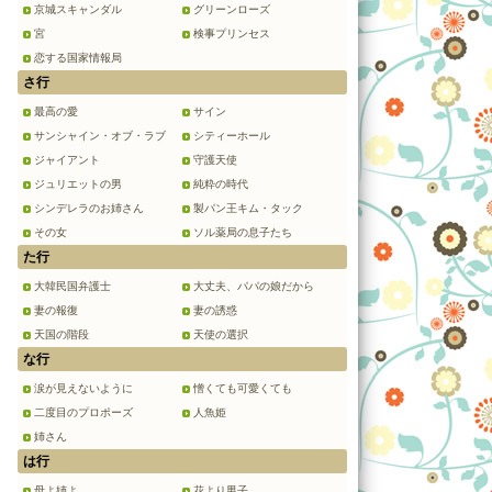
京城スキャンダル
グリーンローズ
宮
検事プリンセス
恋する国家情報局
さ行
最高の愛
サイン
サンシャイン・オブ・ラブ
シティーホール
ジャイアント
守護天使
ジュリエットの男
純粋の時代
シンデレラのお姉さん
製パン王キム・タック
その女
ソル薬局の息子たち
た行
大韓民国弁護士
大丈夫、パパの娘だから
妻の報復
妻の誘惑
天国の階段
天使の選択
な行
涙が見えないように
憎くても可愛くても
二度目のプロポーズ
人魚姫
姉さん
は行
母よ姉よ
花より男子