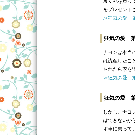
履く靴を買っ
をプレゼント
≫狂気の愛 第
狂気の愛 第
ナヨンは本当
は流産したこ
られたら家を
≫狂気の愛 第
狂気の愛 第
しかし、ナヨ
はできないか
ず車に乗って