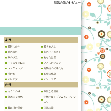
狂気の愛のレビュー
あ行
愛情の条件
愛する人よ
愛の選択
蒼のピアニスト
秋の夕立
あなたは星
イタズラなKiss
いとしのソヨン
ウェディング
鳥鵲橋の兄弟たち
噂の女
お金の化身
オレの女
オン・エアー
か行
ガラスの城
華麗なる遺産
華麗なる時代
危機一髪！プンニョンマンシ
ョン
君は僕の運命
狂気の愛