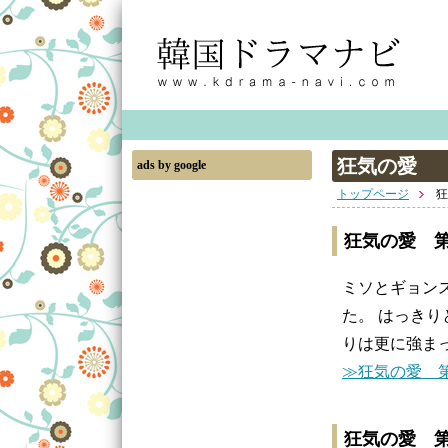
狂気の愛
ads by google
トップページ
狂
狂気の愛 第
ミソとギョン
た。 はっき
りは更に強ま
≫狂気の愛 第
狂気の愛 第