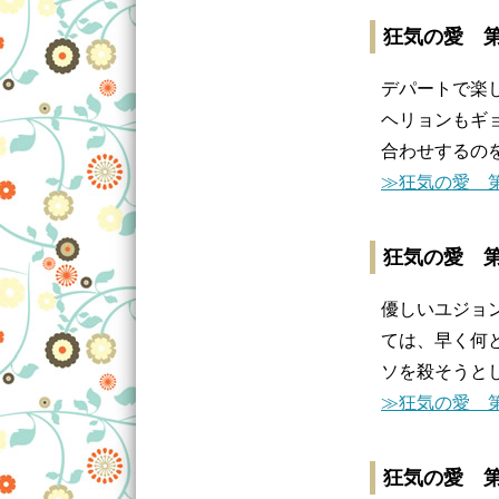
狂気の愛 第
デパートで楽
ヘリョンもギ
合わせするの
≫狂気の愛 第
狂気の愛 第
優しいユジョ
ては、早く何
ソを殺そうと
≫狂気の愛 第
狂気の愛 第