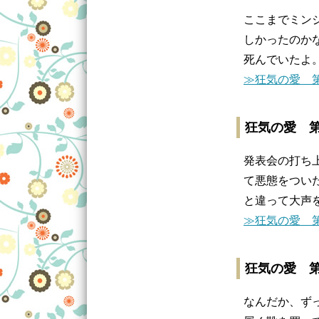
ここまでミン
しかったのか
死んでいたよ
≫狂気の愛 第
狂気の愛 第
発表会の打ち
て悪態をつい
と違って大声
≫狂気の愛 第
狂気の愛 第
なんだか、ず