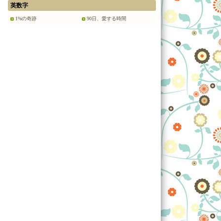
英数字
1%の奇跡
90日、愛する時間