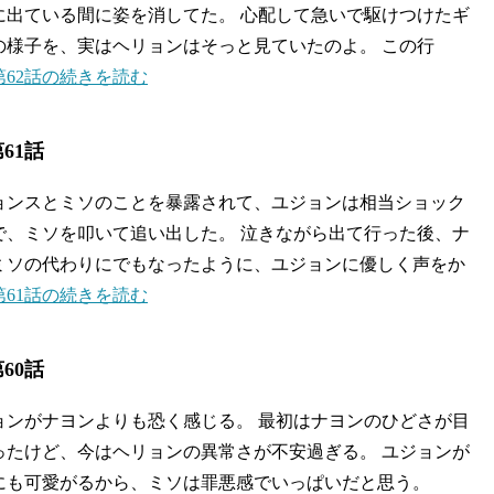
に出ている間に姿を消してた。 心配して急いで駆けつけたギ
の様子を、実はヘリョンはそっと見ていたのよ。 この行
62話の続きを読む
61話
ョンスとミソのことを暴露されて、ユジョンは相当ショック
で、ミソを叩いて追い出した。 泣きながら出て行った後、ナ
ミソの代わりにでもなったように、ユジョンに優しく声をか
61話の続きを読む
60話
ョンがナヨンよりも恐く感じる。 最初はナヨンのひどさが目
ったけど、今はヘリョンの異常さが不安過ぎる。 ユジョンが
にも可愛がるから、ミソは罪悪感でいっぱいだと思う。