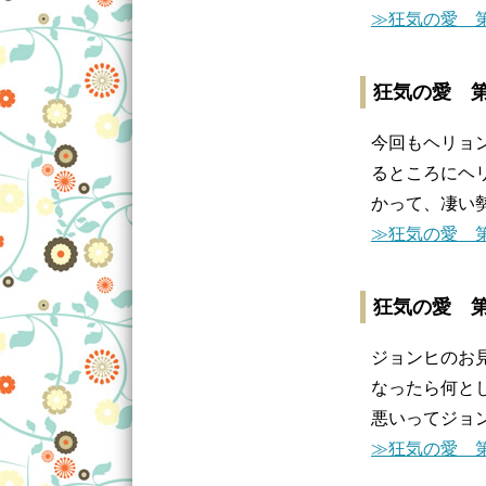
≫狂気の愛 第
狂気の愛 第
今回もヘリョ
るところにヘ
かって、凄い
≫狂気の愛 第
狂気の愛 第
ジョンヒのお見
なったら何と
悪いってジョ
≫狂気の愛 第