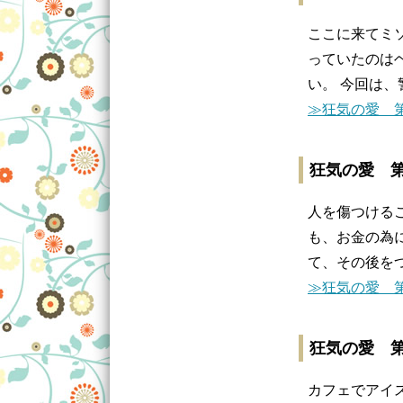
ここに来てミ
っていたのは
い。 今回は
≫狂気の愛 第
狂気の愛 第
人を傷つける
も、お金の為
て、その後を
≫狂気の愛 第
狂気の愛 第
カフェでアイ