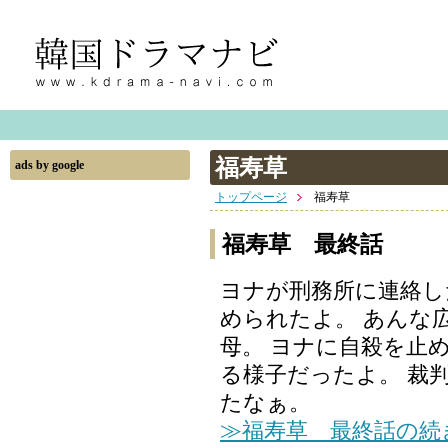
福寿草
ads by google
トップページ
福寿草
福寿草 最終話
ヨナが刑務所に連絡し
められたよ。 あんな
母。 ヨナに自殺を止
る様子だったよ。 裁
たなぁ。
≫福寿草 最終話の続