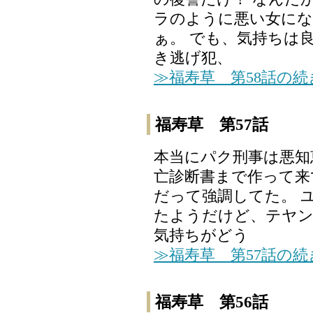
ラのように悪い女にな
ぁ。 でも、気持ちは
き逃げ犯、
≫福寿草 第58話の
福寿草 第57話
本当にパク刑事は悪知
亡診断書まで作って来
だって強調してた。 
たようだけど、テヤ
気持ちがどう
≫福寿草 第57話の
福寿草 第56話