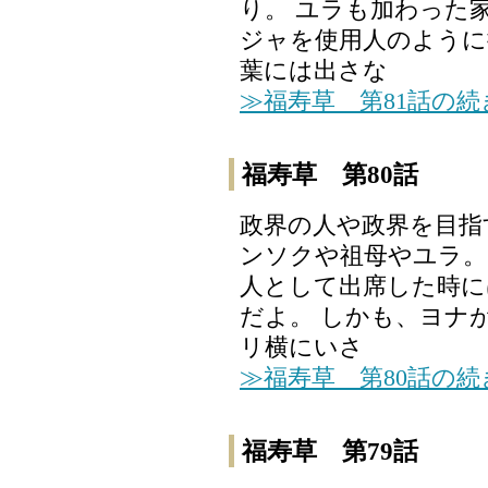
り。 ユラも加わった
ジャを使用人のように
葉には出さな
≫福寿草 第81話の
福寿草 第80話
政界の人や政界を目指
ンソクや祖母やユラ。
人として出席した時に
だよ。 しかも、ヨナ
リ横にいさ
≫福寿草 第80話の
福寿草 第79話