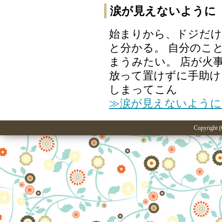
涙が見えないように
始まりから、ドジだ
と分かる。 自分のこ
まうみたい。 店が火
放って置けずに手助け
しまってこん
≫涙が見えないように
Copyright