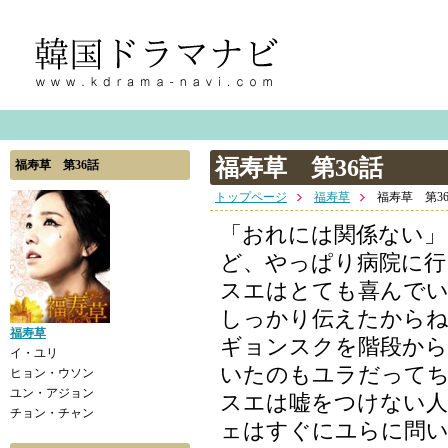
福寿草 第36話
福寿草 第36話
トップページ
福寿草
福寿草 第3
「おれには関係ない」
ど、やっぱり病院に行
スエはとても喜んで
しっかり伝えたから
福寿草
ギョンスクを階段から
イ・ユリ
いたのもユラだって
ヒョン・ウソン
ユン・アジョン
スエは嘘をつけない
チョン・チャン
ェはすぐにユらに問