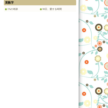
英数字
1%の奇跡
90日、愛する時間