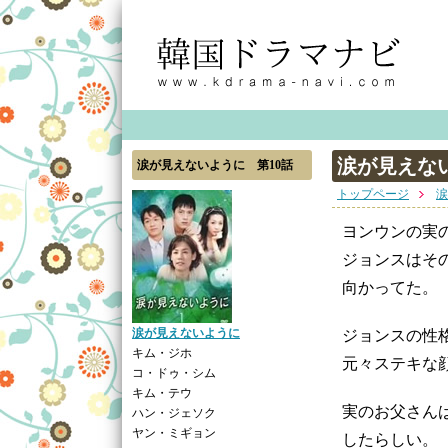
涙が見えな
涙が見えないように 第10話
トップページ
涙
ヨンウンの実
ジョンスはそ
向かってた。
涙が見えないように
ジョンスの性
キム・ジホ
元々ステキな
コ・ドゥ・シム
キム・テウ
実のお父さん
ハン・ジェソク
ヤン・ミギョン
したらしい。