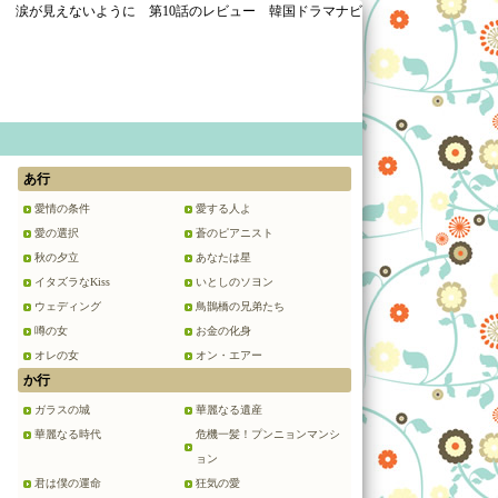
涙が見えないように 第10話のレビュー 韓国ドラマナビ
あ行
愛情の条件
愛する人よ
愛の選択
蒼のピアニスト
秋の夕立
あなたは星
イタズラなKiss
いとしのソヨン
ウェディング
鳥鵲橋の兄弟たち
噂の女
お金の化身
オレの女
オン・エアー
か行
ガラスの城
華麗なる遺産
華麗なる時代
危機一髪！プンニョンマンシ
ョン
君は僕の運命
狂気の愛