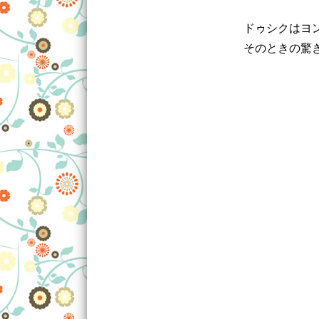
ドゥシクはヨ
そのときの驚