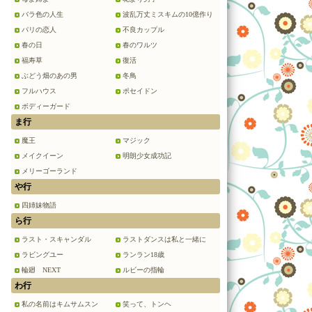
バラ色の人生
波乱万丈ミスキムの10億作り
パリの恋人
不良カップル
春の日
春のワルツ
福寿草
復活
ぶどう畑のあの男
冬鳥
フルハウス
ポセイドン
ボディーガード
ま行
魔王
マジック
メイクイーン
明朗少女成功記
メリーゴーランド
や行
四姉妹物語
ら行
ラスト・スキャンダル
ラストダンスは私と一緒に
ラビングユー
ランラン18歳
輪廻 NEXT
ルビーの指輪
わ行
私の名前はキムサムスン
笑って、トンヘ