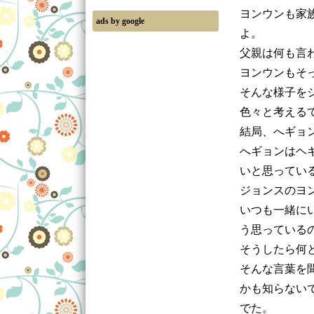
ヨンウンも家
ads by google
よ。
父親は何も言
ヨンウンもそ
そんな様子を
色々と考える
結局、へギョ
へギョンはヘ
いと思ってい
ジョンスのヨ
いつも一緒に
う思っている
そうしたら何
そんな言葉を
かも知らない
でた。