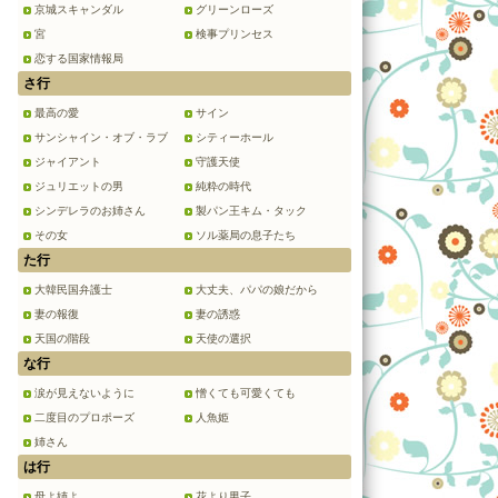
京城スキャンダル
グリーンローズ
宮
検事プリンセス
恋する国家情報局
さ行
最高の愛
サイン
サンシャイン・オブ・ラブ
シティーホール
ジャイアント
守護天使
ジュリエットの男
純粋の時代
シンデレラのお姉さん
製パン王キム・タック
その女
ソル薬局の息子たち
た行
大韓民国弁護士
大丈夫、パパの娘だから
妻の報復
妻の誘惑
天国の階段
天使の選択
な行
涙が見えないように
憎くても可愛くても
二度目のプロポーズ
人魚姫
姉さん
は行
母よ姉よ
花より男子