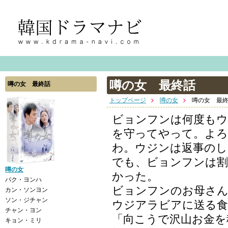
噂の女 最終話
噂の女 最終話
トップページ
噂の女
噂の女 最
ビョンフンは何度も
を守ってやって。よろ
わ。ウジンは返事のし
でも、ビョンフンは割
噂の女
かった。
パク・ヨンハ
ビョンフンのお母さ
カン・ソンヨン
ソン・ジチャン
ウジアラビアに送る食
チャン・ヨン
「向こうで沢山お金を
キョン・ミリ