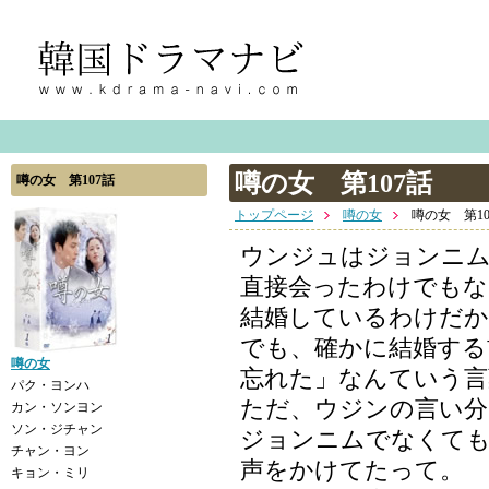
噂の女 第107話
噂の女 第107話
トップページ
噂の女
噂の女 第10
ウンジュはジョンニ
直接会ったわけでもな
結婚しているわけだから
でも、確かに結婚する
噂の女
忘れた」なんていう言
パク・ヨンハ
ただ、ウジンの言い分
カン・ソンヨン
ソン・ジチャン
ジョンニムでなくても
チャン・ヨン
声をかけてたって。
キョン・ミリ