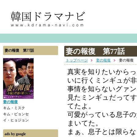
妻の報復 第77話
妻の報復 第77話
トップページ
妻の報復
妻の報復 
真実を知りたいからっ
いに行くミンギュが非
事情を知らないグァン
見たミンギュだってす
妻の報復
てたよ。
キム・ミスク
可愛がっている息子の
キム・ビョンセ
イ・ヒョジョン
まいてた。
まぁ、息子とは限らな
ads by google