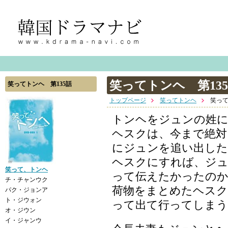
笑ってトンヘ 第13
笑ってトンヘ 第135話
トップページ
笑ってトンヘ
笑って
トンヘをジュンの姓
ヘスクは、今まで絶対
にジュンを追い出した
ヘスクにすれば、ジ
笑って、トンヘ
って伝えたかったの
チ・チャンウク
荷物をまとめたヘスク
パク・ジョンア
ト・ジウォン
って出て行ってしま
オ・ジウン
イ・ジャンウ