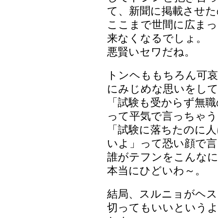
て、新聞に掲載させた
ここまで世間に広まっ
来なくなるでしょ。
悪賢いセワだね。
トンヘももちろん可哀
にみじめな思いをし
「試験も受からず無職
って平気で言っちゃう
「試験に落ちたのに人
いよ」って恐い顔で言
誰がテフンをこんな
本当にひどいわ～。
結局、スルニョがヘス
切ってもいいというよ