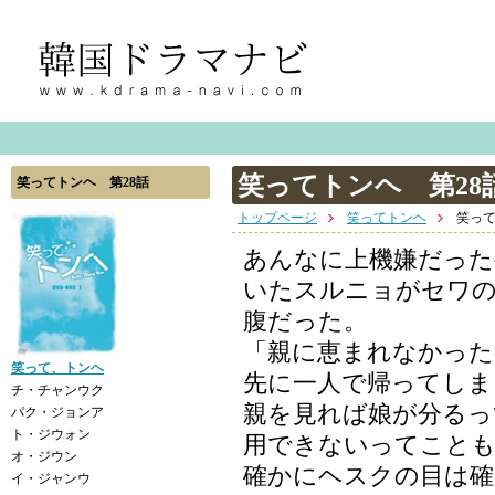
笑ってトンヘ 第28
笑ってトンヘ 第28話
トップページ
笑ってトンヘ
笑って
あんなに上機嫌だった
いたスルニョがセワの
腹だった。
「親に恵まれなかった
笑って、トンヘ
先に一人で帰ってしま
チ・チャンウク
親を見れば娘が分るっ
パク・ジョンア
ト・ジウォン
用できないってことも
オ・ジウン
確かにヘスクの目は確
イ・ジャンウ