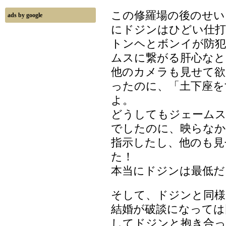
この修羅場の後のせい
ads by google
にドジンはひどい仕
トンヘとボンイが防犯
ムスに繋がる肝心なと
他のカメラも見せて欲
ったのに、「土下座を
よ。
どうしてもジェームス
でしたのに、映らな
指示したし、他のも見
た！
本当にドジンは最低だ
そして、ドジンと同様
結婚が破談になっては
してドジンと抱き合っ