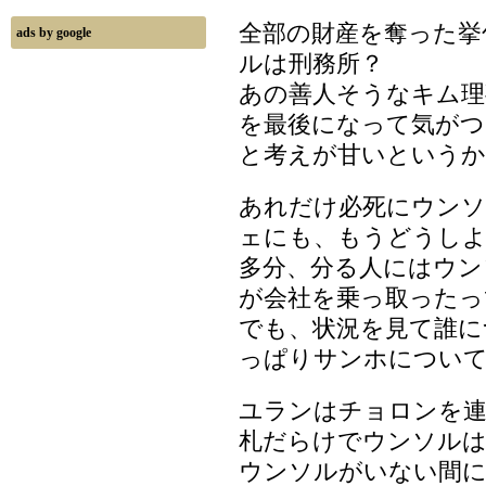
全部の財産を奪った挙
ads by google
ルは刑務所？
あの善人そうなキム理
を最後になって気が
と考えが甘いというか
あれだけ必死にウン
ェにも、もうどうし
多分、分る人にはウン
が会社を乗っ取ったっ
でも、状況を見て誰に
っぱりサンホについ
ユランはチョロンを連
札だらけでウンソルは
ウンソルがいない間に