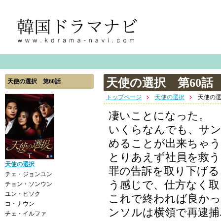
天使の選択 第60話
天使の選択 第60話
トップページ
天使の選択
天使の選
凄いことになった。
いくらなんでも、サ
めることが出来ちゃう
とりあえず社員を救う
天使の選択
罪の告訴を取り下げる
チェ・ジョンユン
う感じで、仕方なく取
チョン・ソンウン
ユン・ヒソク
これで終われば良かっ
コ・ナウン
ンソルは横領で再逮捕..
チェ・イルファ