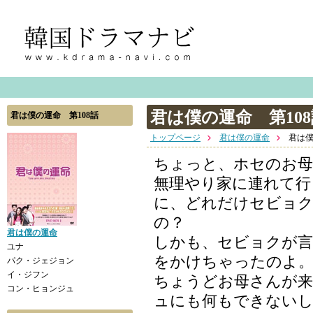
君は僕の運命 第108
君は僕の運命 第108話
トップページ
君は僕の運命
君は僕
ちょっと、ホセのお母
無理やり家に連れて行
に、どれだけセビョク
の？
君は僕の運命
しかも、セビョクが言
ユナ
をかけちゃったのよ
パク・ジェジョン
イ・ジフン
ちょうどお母さんが
コン・ヒョンジュ
ュにも何もできないし.