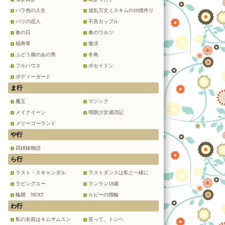
バラ色の人生
波乱万丈ミスキムの10億作り
パリの恋人
不良カップル
春の日
春のワルツ
福寿草
復活
ぶどう畑のあの男
冬鳥
フルハウス
ポセイドン
ボディーガード
ま行
魔王
マジック
メイクイーン
明朗少女成功記
メリーゴーランド
や行
四姉妹物語
ら行
ラスト・スキャンダル
ラストダンスは私と一緒に
ラビングユー
ランラン18歳
輪廻 NEXT
ルビーの指輪
わ行
私の名前はキムサムスン
笑って、トンヘ