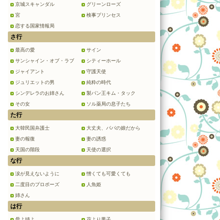
京城スキャンダル
グリーンローズ
宮
検事プリンセス
恋する国家情報局
さ行
最高の愛
サイン
サンシャイン・オブ・ラブ
シティーホール
ジャイアント
守護天使
ジュリエットの男
純粋の時代
シンデレラのお姉さん
製パン王キム・タック
その女
ソル薬局の息子たち
た行
大韓民国弁護士
大丈夫、パパの娘だから
妻の報復
妻の誘惑
天国の階段
天使の選択
な行
涙が見えないように
憎くても可愛くても
二度目のプロポーズ
人魚姫
姉さん
は行
母よ姉よ
花より男子