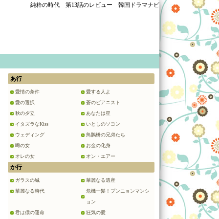
純粋の時代 第13話のレビュー 韓国ドラマナビ
あ行
愛情の条件
愛する人よ
愛の選択
蒼のピアニスト
秋の夕立
あなたは星
イタズラなKiss
いとしのソヨン
ウェディング
鳥鵲橋の兄弟たち
噂の女
お金の化身
オレの女
オン・エアー
か行
ガラスの城
華麗なる遺産
華麗なる時代
危機一髪！プンニョンマンシ
ョン
君は僕の運命
狂気の愛