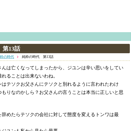
第13話
粋の時代
純粋の時代 第13話
さんは亡くなってしまったから、ジユンは辛い思いをしてい
離れることは出来ないわね。
ンはテソクお父さんにテソクと別れるように言われたわけ
つもりなのかしら？お父さんの言うことは本当に正しいと思
を辞めたらテソクの会社に対して態度を変えるトンワは最
るジユンも私から見たら最悪。