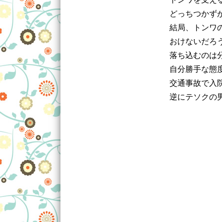
どっちつかず
結局、トンワ
おけないだろ
落ち込むのは
自分勝手な態
交通事故で入
逆にテソクの