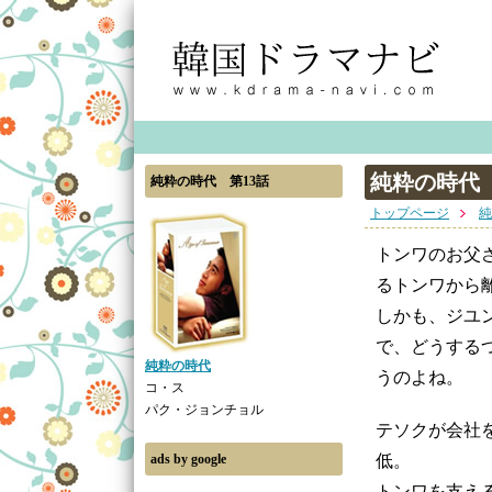
純粋の時代 
純粋の時代 第13話
トップページ
純
トンワのお父
るトンワから
しかも、ジユ
で、どうする
純粋の時代
うのよね。
コ・ス
パク・ジョンチョル
テソクが会社
ads by google
低。
トンワを支え