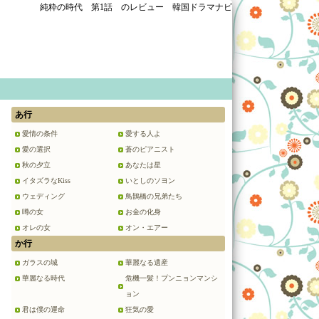
純粋の時代 第1話 のレビュー 韓国ドラマナビ
あ行
愛情の条件
愛する人よ
愛の選択
蒼のピアニスト
秋の夕立
あなたは星
イタズラなKiss
いとしのソヨン
ウェディング
鳥鵲橋の兄弟たち
噂の女
お金の化身
オレの女
オン・エアー
か行
ガラスの城
華麗なる遺産
華麗なる時代
危機一髪！プンニョンマンシ
ョン
君は僕の運命
狂気の愛