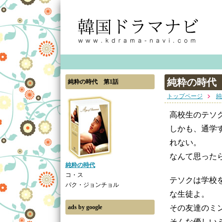
純粋の時代
純粋の時代 第1話
トップページ
純
高校生のテソ
しかも、通学
れない。
なんて思った
純粋の時代
コ・ス
テソクは学校
パク・ジョンチョル
な生徒よ。
ads by google
その友達のミ
そんな優しい