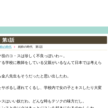
 第1話
粋の時代
純粋の時代 第1話
ク役のコ・スは珍しく不良っぽいわ～。
する学校に教師をしている父親がいるなんて日本では考えら
ら金八先生もそうだったと思い出したわ。
をサボるし遅れてくるし、学校内で女の子とキスしたり大変
ンスはいい奴だわ。どんな時もテソクの味方だし。
ミンスとテソクはきっとジユンを好きになるのかしらね。