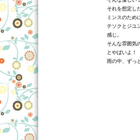
それを想定し
ミンスのため
テソクとジユ
感じ。
そんな雰囲気
とやばいよ！
雨の中、ずっ