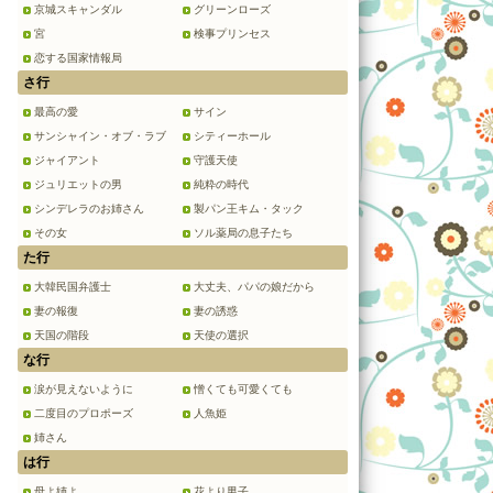
京城スキャンダル
グリーンローズ
宮
検事プリンセス
恋する国家情報局
さ行
最高の愛
サイン
サンシャイン・オブ・ラブ
シティーホール
ジャイアント
守護天使
ジュリエットの男
純粋の時代
シンデレラのお姉さん
製パン王キム・タック
その女
ソル薬局の息子たち
た行
大韓民国弁護士
大丈夫、パパの娘だから
妻の報復
妻の誘惑
天国の階段
天使の選択
な行
涙が見えないように
憎くても可愛くても
二度目のプロポーズ
人魚姫
姉さん
は行
母よ姉よ
花より男子