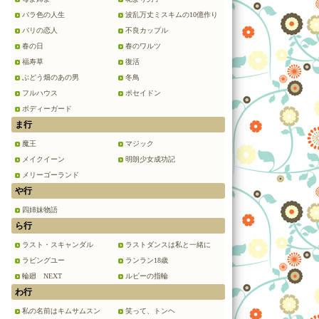
バラ色の人生
波乱万丈ミスキムの10億作り
パリの恋人
不良カップル
春の日
春のワルツ
福寿草
復活
ぶどう畑のあの男
冬鳥
フルハウス
ポセイドン
ボディーガード
ま行
魔王
マジック
メイクイーン
明朗少女成功記
メリーゴーランド
や行
四姉妹物語
ら行
ラスト・スキャンダル
ラストダンスは私と一緒に
ラビングユー
ランラン18歳
輪廻 NEXT
ルビーの指輪
わ行
私の名前はキムサムスン
笑って、トンヘ