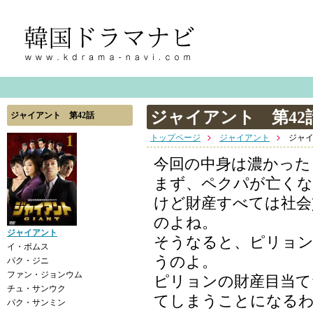
ジャイアント 第42
ジャイアント 第42話
トップページ
ジャイアント
ジャイ
今回の中身は濃かった
まず、ペクパが亡くな
けど財産すべては社会
のよね。
ジャイアント
そうなると、ピリョン
イ・ボムス
うのよ。
パク・ジニ
ファン・ジョンウム
ピリョンの財産目当て
チュ・サンウク
てしまうことになる
パク・サンミン