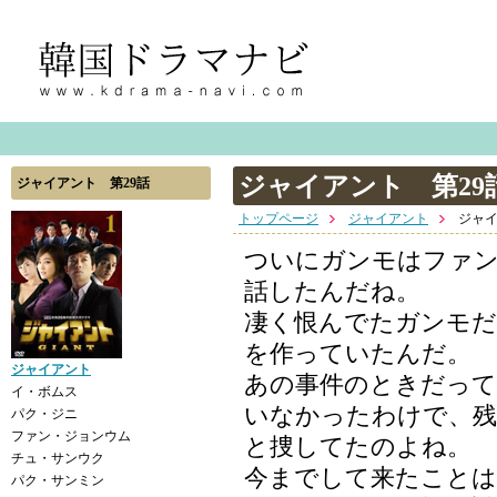
ジャイアント 第29
ジャイアント 第29話
トップページ
ジャイアント
ジャイ
ついにガンモはファン
話したんだね。
凄く恨んでたガンモだ
を作っていたんだ。
ジャイアント
あの事件のときだって
イ・ボムス
いなかったわけで、
パク・ジニ
ファン・ジョンウム
と捜してたのよね。
チュ・サンウク
今までして来たこと
パク・サンミン