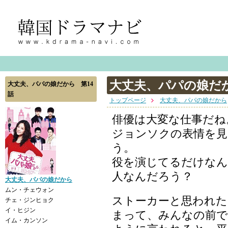
大丈夫、パパの娘だか
大丈夫、パパの娘だから 第14
話
トップページ
大丈夫、パパの娘だから
俳優は大変な仕事だね
ジョンソクの表情を見
う。
役を演じてるだけなん
人なんだろう？
大丈夫、パパの娘だから
ムン・チェウォン
ストーカーと思われ
チェ・ジンヒョク
イ・ヒジン
まって、みんなの前
イム・カンソン