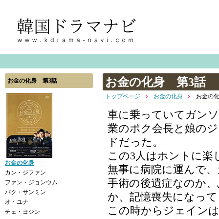
お金の化身 第3話
お金の化身 第3話
トップページ
お金の化身
お金の化
車に乗っていてガンソ
業のポク会長と娘のジ
ドだった。
この3人はホントに楽
お金の化身
無事に病院に運んで、
カン・ジファン
手術の後遺症なのか、
ファン・ジョンウム
パク・サンミン
か、記憶喪失になって
オ・ユナ
この時からジェイン
チェ・ヨジン