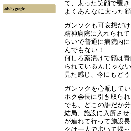
て、太った笑顔で覗き
ads by google
よくあんなに太った顔
ガンソクも可哀想だけ
精神病院に入れられて
らいで普通に病院内に
んでもない！
何しろ薬漬けで顔は青
られているんじゃな
見た感じ、今にもどう
ガンソクを心配して
ポク会長に引き取られ
でも、どこの誰だか分
結局、施設に入所させ
が連れて行って施設長
クは一人で歩いて帰っ